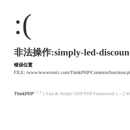
:(
非法操作:simply-led-discount
错误位置
FILE: /www/wwwroot/c.com/ThinkPHP/Common/functions
3.1.3
ThinkPHP
{ Fast & Simple OOP PHP Framework } -- 